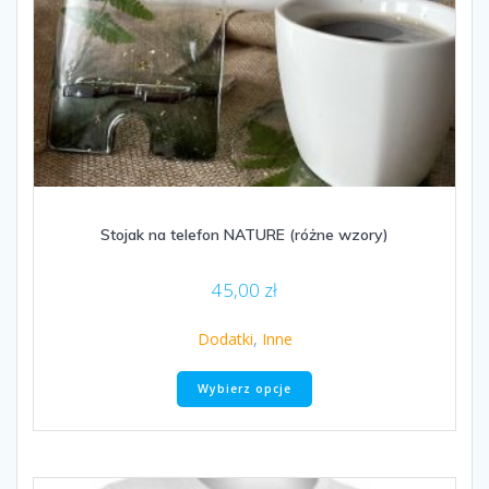
Stojak na telefon NATURE (różne wzory)
45,00
zł
Dodatki
,
Inne
Ten
Wybierz opcje
produkt
ma
wiele
wariantów.
Opcje