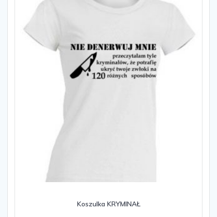
można
wybrać
na
stronie
produktu
Koszulka KRYMINAŁ