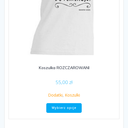
Koszulka ROZCZAROWANI
55,00
zł
Dodatki
,
Koszulki
Ten
Wybierz opcje
produkt
ma
wiele
wariantów.