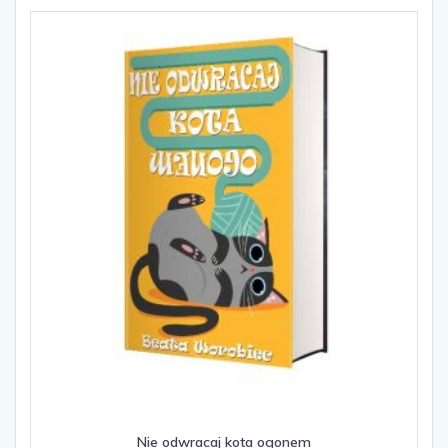
Opcje
można
wybrać
na
stronie
produktu
Nie odwracaj kota ogonem