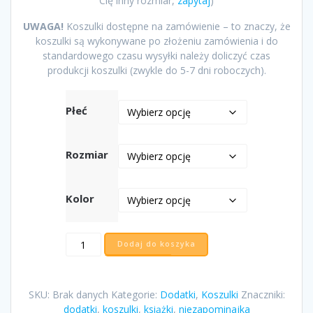
Cię inny rozmiar,
zapytaj
)
UWAGA!
Koszulki dostępne na zamówienie – to znaczy, że
koszulki są wykonywane po złożeniu zamówienia i do
standardowego czasu wysyłki należy doliczyć czas
produkcji koszulki (zwykle do 5-7 dni roboczych).
Płeć
Rozmiar
Kolor
ilość
Dodaj do koszyka
Koszulka
NIEZAPOMINAJKA
SKU:
Brak danych
Kategorie:
Dodatki
,
Koszulki
Znaczniki:
dodatki
,
koszulki
,
książki
,
niezapominajka