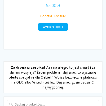
55,00
zł
Dodatki
,
Koszulki
Ten
Wybierz opcje
produkt
ma
wiele
wariantów.
Opcje
można
wybrać
na
stronie
Za droga przesyłka?
Aaa na allegro to jest smart i za
produktu
darmo wysyłają? Żaden problem - daj znać, to wystawię
ofertę specjalnie dla Ciebie! :) Wolisz bezpieczne płatności
na OLX, albo Vinted - też luz. Daj znać, gdzie będzie Ci
najwygodniej.
Szukaj: