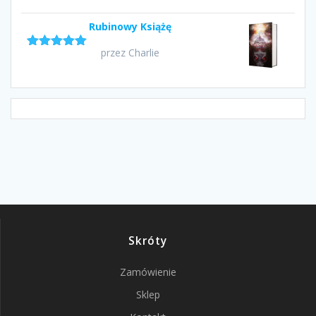
Rubinowy Książę
przez Charlie
Oceniono
5
na 5
Skróty
Zamówienie
Sklep