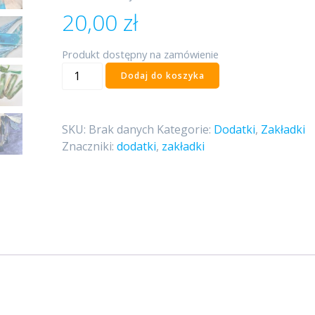
20,00
zł
Produkt dostępny na zamówienie
ilość
Dodaj do koszyka
Zakładki
z
żywicy
SKU:
Brak danych
Kategorie:
Dodatki
,
Zakładki
(różne
Znaczniki:
dodatki
,
zakładki
wzory)