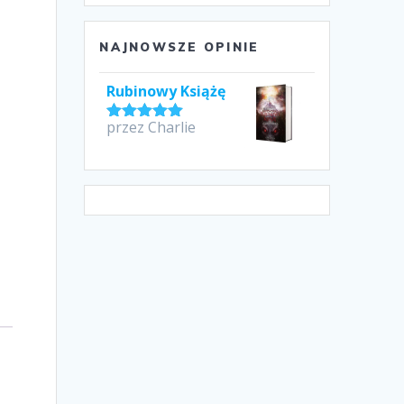
NAJNOWSZE OPINIE
Rubinowy Książę
przez Charlie
Oceniono
5
na 5