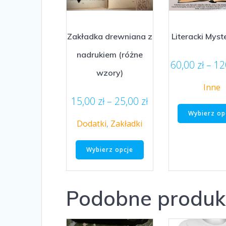
Zakładka drewniana z
Literacki Myst
nadrukiem (różne
60,00
zł
–
12
wzory)
Inne
Zakres
15,00
zł
–
25,00
zł
cen:
Wybierz op
Dodatki
,
Zakładki
od
15,00 zł
Ten
do
Wybierz opcje
produkt
25,00 zł
ma
wiele
wariantów.
Podobne produk
Opcje
można
wybrać