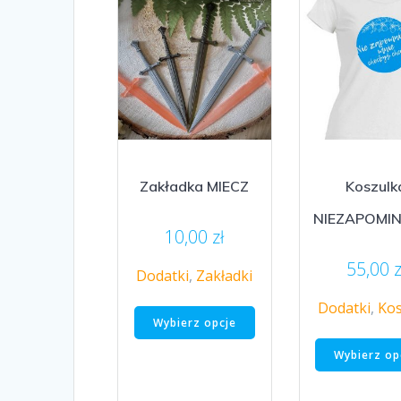
na
stronie
produktu
Zakładka MIECZ
Koszulk
NIEZAPOMI
10,00
zł
55,00
z
Dodatki
,
Zakładki
Ten
Dodatki
,
Kos
Wybierz opcje
produkt
ma
Wybierz op
wiele
wariantów.