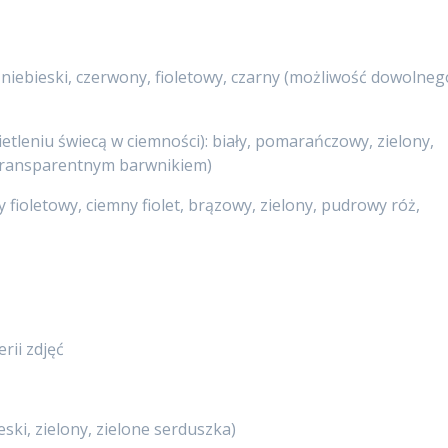
, niebieski, czerwony, fioletowy, czarny (możliwość dowolneg
tleniu świecą w ciemności): biały, pomarańczowy, zielony,
 transparentnym barwnikiem)
y fioletowy, ciemny fiolet, brązowy, zielony, pudrowy róż,
rii zdjęć
ieski, zielony, zielone serduszka)