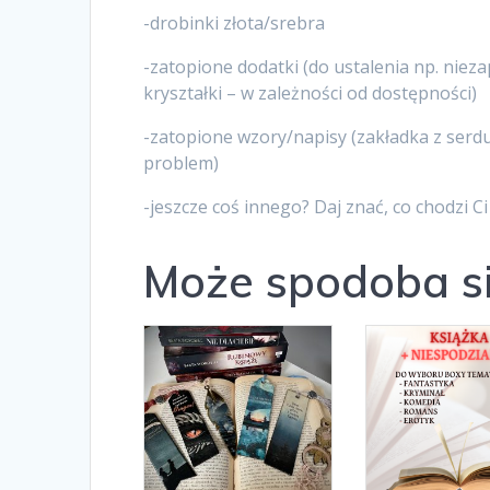
-drobinki złota/srebra
-zatopione dodatki (do ustalenia np. niezap
kryształki – w zależności od dostępności)
-zatopione wzory/napisy (zakładka z serd
problem)
-jeszcze coś innego? Daj znać, co chodzi C
Może spodoba s