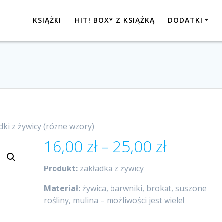
KSIĄŻKI
HIT! BOXY Z KSIĄŻKĄ
DODATKI
dki z żywicy (różne wzory)
Zakres
16,00
zł
–
25,00
zł
cen:
od
Produkt:
zakładka z żywicy
16,00 zł
do
Materiał:
żywica, barwniki, brokat, suszone
25,00 zł
rośliny, mulina – możliwości jest wiele!