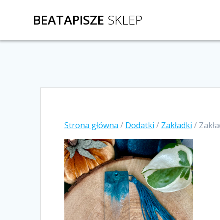
Przejdź
BEATAPISZE
SKLEP
do
treści
Strona główna
/
Dodatki
/
Zakładki
/ Zakła