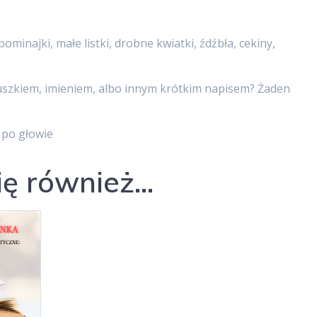
ominajki, małe listki, drobne kwiatki, źdźbła, cekiny,
uszkiem, imieniem, albo innym krótkim napisem? Żaden
i po głowie
ię również…