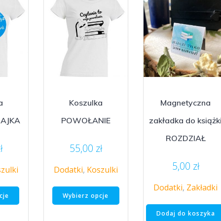
a
Koszulka
Magnetyczna
NAJKA
POWOŁANIE
zakładka do książk
ROZDZIAŁ
ł
55,00
zł
5,00
zł
zulki
Dodatki
,
Koszulki
Ten
Ten
Dodatki
,
Zakładki
cje
Wybierz opcje
produkt
produkt
ma
ma
Dodaj do koszyka