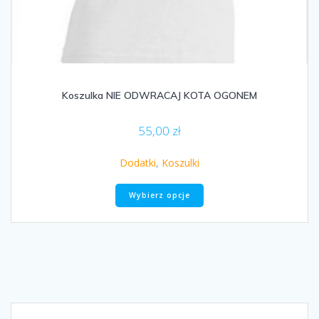
Koszulka NIE ODWRACAJ KOTA OGONEM
55,00
zł
Dodatki
,
Koszulki
Ten
Wybierz opcje
produkt
ma
wiele
wariantów.
Opcje
można
wybrać
na
Nawigacja
stronie