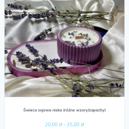
stronie
produktu
Świeca sojowa niska (różne wzory/zapachy)
Zakres
20,00
zł
–
35,00
zł