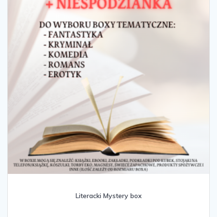
na
stronie
produktu
Literacki Mystery box