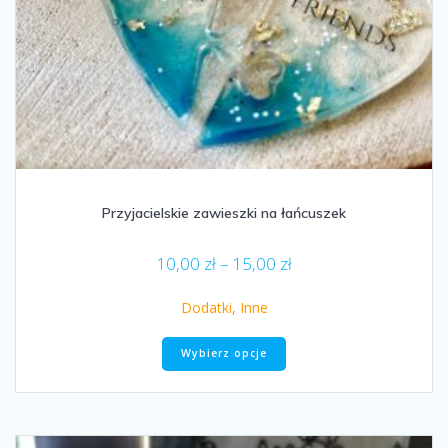
Przyjacielskie zawieszki na łańcuszek
Zakres
10,00
zł
–
15,00
zł
cen:
od
Dodatki
,
Inne
10,00 zł
Ten
do
Wybierz opcje
produkt
15,00 zł
ma
wiele
wariantów.
Opcje