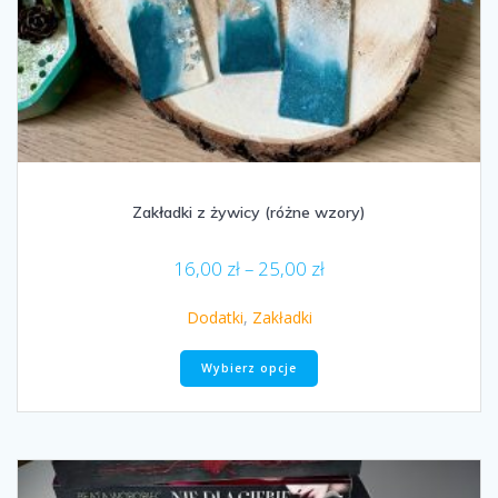
Zakładki z żywicy (różne wzory)
Zakres
16,00
zł
–
25,00
zł
cen:
od
Dodatki
,
Zakładki
16,00 zł
Ten
do
Wybierz opcje
produkt
25,00 zł
ma
wiele
wariantów.
Opcje
można