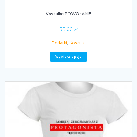
Koszulka POWOŁANIE
55,00
zł
Dodatki
,
Koszulki
Ten
Wybierz opcje
produkt
ma
wiele
wariantów.
Opcje
można
wybrać
na
stronie
produktu