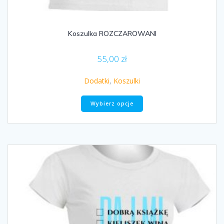
Koszulka ROZCZAROWANI
55,00
zł
Dodatki
,
Koszulki
Ten
Wybierz opcje
produkt
ma
wiele
wariantów.
Opcje
można
wybrać
na
stronie
produktu