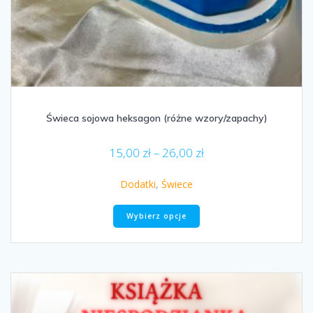
Świeca sojowa heksagon (różne wzory/zapachy)
Zakres
15,00
zł
–
26,00
zł
cen:
od
Dodatki
,
Świece
15,00 zł
Ten
do
Wybierz opcje
produkt
26,00 zł
ma
wiele
wariantów.
Opcje
można
wybrać