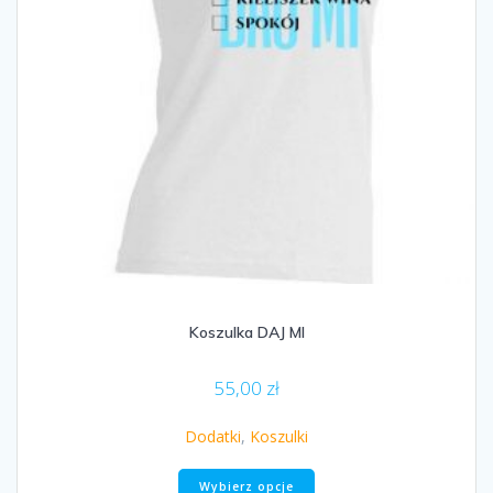
Koszulka DAJ MI
55,00
zł
Dodatki
,
Koszulki
Ten
Wybierz opcje
produkt