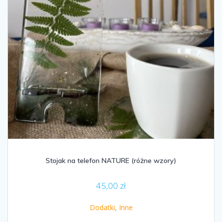
Stojak na telefon NATURE (różne wzory)
45,00
zł
Dodatki
,
Inne
Ten