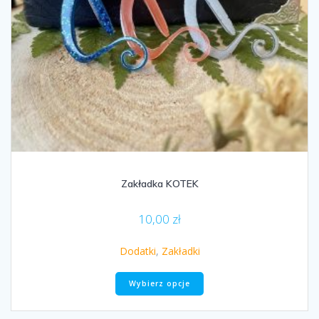
Zakładka KOTEK
10,00
zł
Dodatki
,
Zakładki
Ten
Wybierz opcje
produkt
ma
wiele