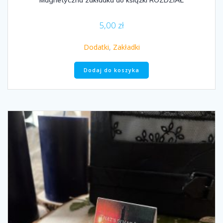
Magnetyczna zakładka do książki ROZDZIAŁ
5,00
zł
Dodatki
,
Zakładki
Dodaj do koszyka