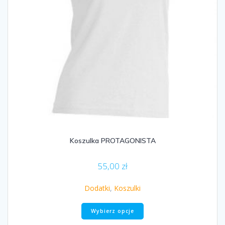
Koszulka PROTAGONISTA
55,00
zł
Dodatki
,
Koszulki
Ten
Wybierz opcje
produkt
ma