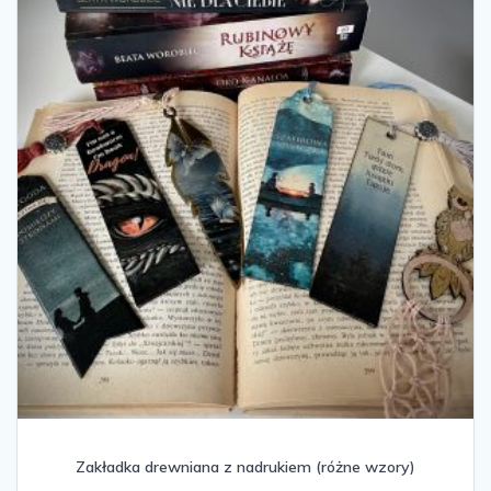
wybrać
na
stronie
produktu
Zakładka drewniana z nadrukiem (różne wzory)