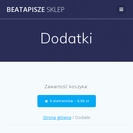
Przejdź
BEATAPISZE
SKLEP
do
treści
Dodatki
Zawartość koszyka:
0 elementów -
0,00
zł
Strona główna
/ Dodatki