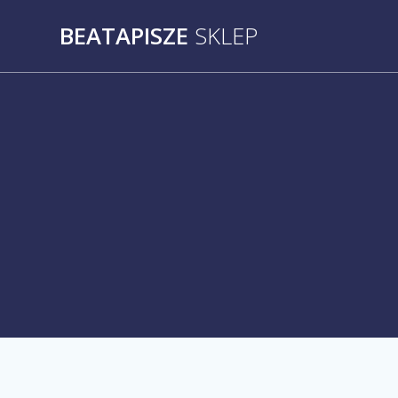
Przejdź
BEATAPISZE
SKLEP
do
treści