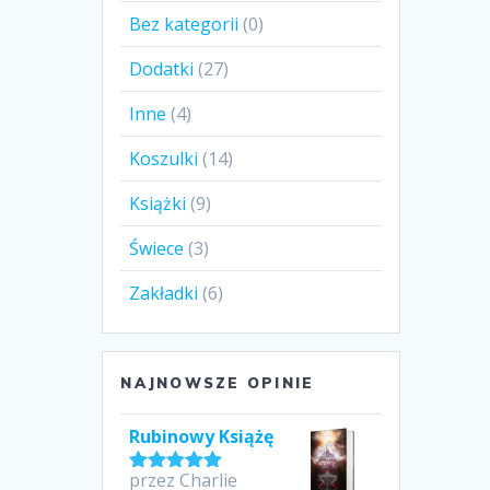
Bez kategorii
(0)
Dodatki
(27)
Inne
(4)
Koszulki
(14)
Książki
(9)
Świece
(3)
Zakładki
(6)
NAJNOWSZE OPINIE
Rubinowy Książę
przez Charlie
Oceniono
5