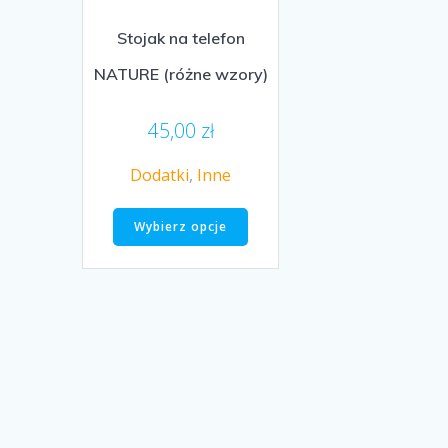
Stojak na telefon
NATURE (różne wzory)
45,00
zł
Dodatki
,
Inne
Ten
Wybierz opcje
produkt
ma
wiele
wariantów.
Opcje
można
wybrać
na
stronie
produktu