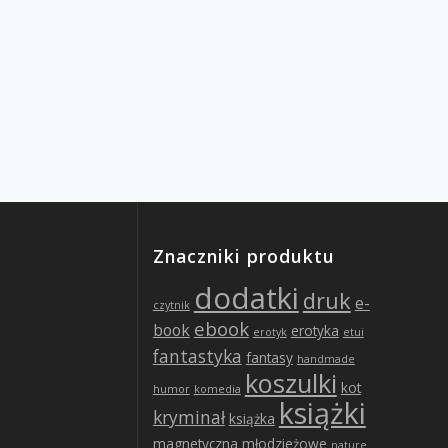
Znaczniki produktu
dodatki
druk
e-
czytnik
ebook
book
erotyka
erotyk
etui
fantastyka
fantasy
handmade
koszulki
kot
humor
komedia
książki
kryminał
książka
magnetyczna
młodzieżowe
nature