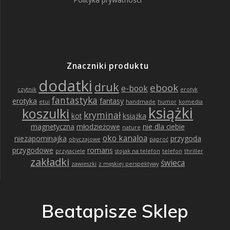
Znaczniki produktu
dodatki
druk
ebook
e-book
czytnik
erotyk
fantastyka
erotyka
fantasy
etui
handmade
humor
komedia
książki
koszulki
kryminał
kot
książka
magnetyczna
młodzieżowe
nie dla ciebie
nature
oko kanaloa
niezapominajka
przygoda
obyczajowe
paproć
przygodowe
romans
przyjaciele
stojak na telefon
telefon
thriller
zakładki
świeca
zawieszki
z męskiej perspektywy
Beatapisze Sklep