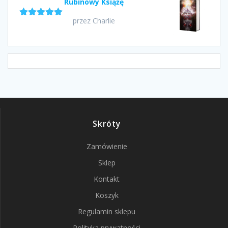
Rubinowy Książę
przez Charlie
Oceniono
5
na 5
Skróty
Zamówienie
Sklep
Kontakt
Koszyk
Regulamin sklepu
Polityka prywatności