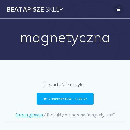
Przejdź
BEATAPISZE
SKLEP
do
treści
magnetyczna
Zawartość koszyka:
0 elementów -
0,00
zł
Strona główna
/ Produkty oznaczone “magnetyczna”